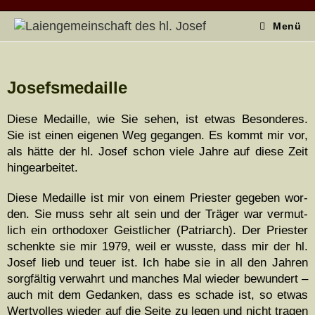
Menü
Josefsmedaille
Diese Medaille, wie Sie sehen, ist etwas Beson­deres.
Sie ist einen eige­nen Weg gegan­gen. Es kommt mir vor,
als hätte der hl. Josef schon viele Jahre auf diese Zeit
hingearbeitet.
Diese Medaille ist mir von einem Priester gegeben wor­
den. Sie muss sehr alt sein und der Träger war ver­mut­
lich ein ortho­dox­er Geistlich­er (Patri­arch). Der Priester
schenk­te sie mir 1979, weil er wusste, dass mir der hl.
Josef lieb und teuer ist. Ich habe sie in all den Jahren
sorgfältig ver­wahrt und manch­es Mal wieder bewun­dert –
auch mit dem Gedanken, dass es schade ist, so etwas
Wertvolles wieder auf die Seite zu leg­en und nicht tra­gen