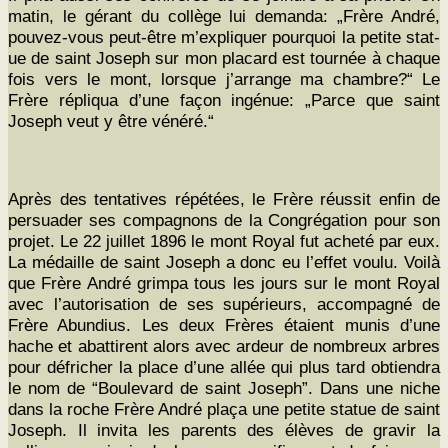
matin, le gérant du col­lège lui deman­da: „Frère André,
pou­vez-vous peut-être m’expliquer pourquoi la petite stat­
ue de saint Joseph sur mon plac­ard est tournée à chaque
fois vers le mont, lorsque j’arrange ma cham­bre?“ Le
Frère répli­qua d’une façon ingénue: „Parce que saint
Joseph veut y être vénéré.“
Après des ten­ta­tives répétées, le Frère réus­sit enfin de
per­suad­er ses com­pagnons de la Con­gré­ga­tion pour son
pro­jet. Le 22 juil­let 1896 le mont Roy­al fut acheté par eux.
La médaille de saint Joseph a donc eu l’effet voulu. Voilà
que Frère André grim­pa tous les jours sur le mont Roy­al
avec l’autorisation de ses supérieurs, accom­pa­g­né de
Frère Abundius. Les deux Frères étaient munis d’une
hache et abat­tirent alors avec ardeur de nom­breux arbres
pour défrich­er la place d’une allée qui plus tard obtien­dra
le nom de
“Boule­vard de saint Joseph”. Dans une niche
dans la roche Frère André plaça une petite stat­ue de saint
Joseph. Il invi­ta les par­ents des élèves de gravir la