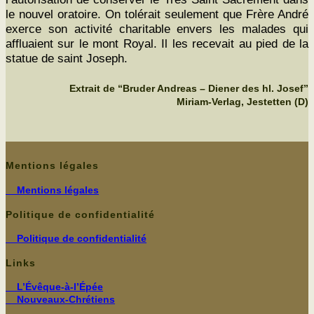
le nou­v­el ora­toire. On tolérait seule­ment que Frère André
exerce son activ­ité char­i­ta­ble envers les malades qui
afflu­aient sur le mont Roy­al. Il les rece­vait au pied de la
stat­ue de saint
Joseph.
Extrait de “Bruder Andreas – Diener des hl. Josef”
Miriam-Verlag, Jestetten (D)
Mentions légales
Men­tions légales
Politique de confidentialité
Poli­tique de confidentialité
Links
L’Évêque-à‑l’Épée
Nouveaux-Chrétiens