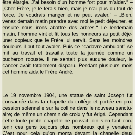
être élargie. J’ai besoin d’un homme fort pour m’aider.“ –
„Cher Frère, je le ferais bien, mais je n’ai plus du tout de
force. Je voudrais manger et ne peut avaler.“ – „Bien,
venez demain matin pren­dre avec moi le petit déje­uner, et
ensuite nous irons abat­tre des arbres.“ Le lende­main
matin, l’homme vint et fit tous les hon­neurs au petit déje­
uner copieux que le Frère lui servit. Sans les moin­dres
douleurs il put tout avaler. Puis ce “cadavre ambu­lant” se
mit au tra­vail et tra­vail­la toute la journée comme un
bucheron robuste. Il ne sen­tait plus aucune douleur, le
can­cer avait totale­ment dis­paru. Pen­dant plusieurs mois
cet homme aida le Frère André.
Le 19 novem­bre 1904, une stat­ue de saint Joseph fut
con­sacrée dans la chapelle du col­lège et portée en pro­
ces­sion solen­nelle sur la colline dans le nou­veau sanc­tu­
aire; de même un chemin de croix y fut érigé. Cepen­dant
cette toute petite chapelle ne pou­vait loin s’en faut con­
tenir ces gens tou­jours plus nom­breux qui y venaient.
C’est pour cela qu’on mon­ta devant la chapelle deux