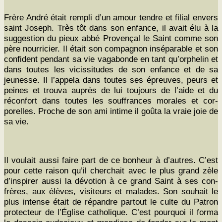
Frère André était rem­pli d’un amour ten­dre et fil­ial envers
saint Joseph. Très tôt dans son enfance, il avait élu à la
sug­ges­tion du pieux abbé Provençal le Saint comme son
père nourrici­er. Il était son com­pagnon insé­para­ble et son
con­fi­dent pen­dant sa vie vagabonde en tant qu’orphelin et
dans toutes les vicis­si­tudes de son enfance et de sa
jeunesse. Il l’appela dans toutes ses épreuves, peurs et
peines et trou­va auprès de lui tou­jours de l’aide et du
récon­fort dans toutes les souf­frances morales et cor­
porelles. Proche de son ami intime il goû­ta la vraie joie de
sa vie.
Il voulait aus­si faire part de ce bon­heur à d’autres. C’est
pour cette rai­son qu’il cher­chait avec le plus grand zèle
d’inspirer aus­si la dévo­tion à ce grand Saint à ses con­
frères, aux élèves, vis­i­teurs et malades. Son souhait le
plus intense était de répan­dre partout le culte du Patron
pro­tecteur de l’Église catholique. C’est pourquoi il for­ma