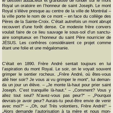
le des­sein auda­cieux et grandiose de fonder sur le mont
Roy­al un ora­toire en l’honneur de saint Joseph. Le mont
Roy­al s’élève presque au cen­tre de la ville de Mon­tréal –
la ville porte le nom de ce mont – en face du col­lège des
Pères de la Sainte-Croix. C’était autre­fois un mont abrupt
recou­vert d’une forêt dense. Ce mod­este frère con­vers
voulait faire de ce lieu sauvage le sous-sol d’un sanc­tu­
aire somptueux en l’honneur du saint Père nourrici­er de
JÉSUS. Les con­frères con­sid­éraient ce pro­jet comme
étant une folie et une mégalomanie.
C’était en 1890. Frère André sen­tait tou­jours en lui
l’aspiration du mont Roy­al. Le soir, on le voy­ait sou­vent
grimper le sen­tier rocheux. „Frère André, où êtes-vous
allé hier soir? Je vous ai vu grimper le mont“, lui deman­
da un jour un élève. – „Je monte là-haut pour prier saint
Joseph. C’est tran­quille là-haut.“ – „Com­ment? Vous y
allez tout seul? N’avez-vous pas peur?“ – „Pourquoi
devrais-je avoir peur? Aurais-tu peut-être envie de venir
avec moi?“ – „Oh, oui! Très volon­tiers, Frère André!“ –
„Alors demande l’autorisation à ta mère et nous mon­