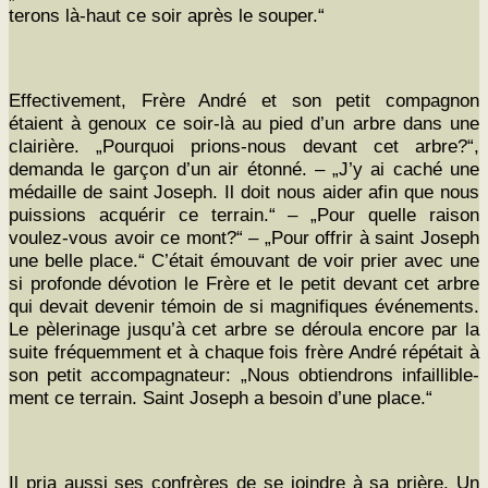
terons là-haut ce soir après le souper.“
Effec­tive­ment, Frère André et son petit com­pagnon
étaient à genoux ce soir-là au pied d’un arbre dans une
clair­ière. „Pourquoi pri­ons-nous devant cet arbre?“,
deman­da le garçon d’un air éton­né. – „J’y ai caché une
médaille de saint Joseph. Il doit nous aider afin que nous
puis­sions acquérir ce ter­rain.“ – „Pour quelle rai­son
voulez-vous avoir ce mont?“ – „Pour offrir à saint Joseph
une belle place.“ C’était émou­vant de voir prier avec une
si pro­fonde dévo­tion le Frère et le petit devant cet arbre
qui devait devenir témoin de si mag­nifiques événe­ments.
Le pèleri­nage jusqu’à cet arbre se déroula encore par la
suite fréquem­ment et à chaque fois frère André répé­tait à
son petit accom­pa­g­na­teur: „Nous obtien­drons infail­li­ble­
ment ce ter­rain. Saint Joseph a besoin d’une place.“
Il pria aus­si ses con­frères de se join­dre à sa prière. Un