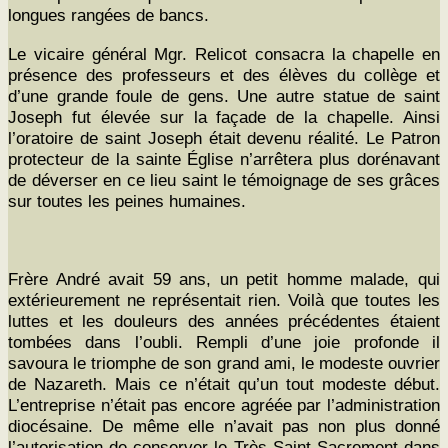
longues rangées de bancs.
Le vicaire général Mgr. Reli­cot con­sacra la chapelle en
présence des pro­fesseurs et des élèves du col­lège et
d’une grande foule de gens. Une autre stat­ue de saint
Joseph fut élevée sur la façade de la chapelle. Ain­si
l’oratoire de saint Joseph était devenu réal­ité. Le Patron
pro­tecteur de la sainte Église n’arrêtera plus doré­na­vant
de dévers­er en ce lieu saint le témoignage de ses grâces
sur toutes les peines humaines.
Frère André avait 59 ans, un petit homme malade, qui
extérieure­ment ne représen­tait rien. Voilà que toutes les
luttes et les douleurs des années précé­dentes étaient
tombées dans l’oubli. Rem­pli d’une joie pro­fonde il
savoura le tri­om­phe de son grand ami, le mod­este ouvri­er
de Nazareth. Mais ce n’était qu’un tout mod­este début.
L’entreprise n’était pas encore agréée par l’administration
diocé­saine. De même elle n’avait pas non plus don­né
l’autorisation de con­serv­er le Très Saint Sacre­ment dans