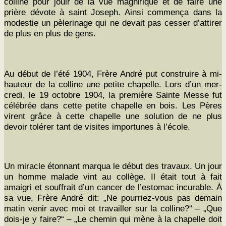
colline pour jouir de la vue mag­nifique et de faire une
prière dévote à saint Joseph. Ain­si com­mença dans la
mod­estie un pèleri­nage qui ne devait pas cess­er d’attirer
de plus en plus de gens.
Au début de l’été 1904, Frère André put con­stru­ire à mi-
hau­teur de la colline une petite chapelle. Lors d’un mer­
cre­di, le 19 octo­bre 1904, la pre­mière Sainte Messe fut
célébrée dans cette petite chapelle en bois. Les Pères
virent grâce à cette chapelle une solu­tion de ne plus
devoir tolér­er tant de vis­ites impor­tunes à l’école.
Un mir­a­cle éton­nant mar­qua le début des travaux. Un jour
un homme malade vint au col­lège. Il était tout à fait
amaigri et souf­frait d’un can­cer de l’estomac incur­able. À
sa vue, Frère André dit: „Ne pour­riez-vous pas demain
matin venir avec moi et tra­vailler sur la colline?“ – „Que
dois-je y faire?“ – „Le chemin qui mène à la chapelle doit