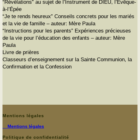
“Révéla­tions” au sujet de l’Instrument de DIEU, l’Évêque-
à‑l’Épée
“Je te rends heureux” Con­seils con­crets pour les mar­iés
et la vie de famille – auteur: Mère Paula
“Instruc­tions pour les par­ents” Expéri­ences pré­cieuses
de la vie pour l’éducation des enfants – auteur: Mère
Paula
Livre de prières
Classeurs d’enseignement sur la Sainte Com­mu­nion, la
Con­fir­ma­tion et la Confession
Mentions légales
Men­tions légales
Politique de confidentialité