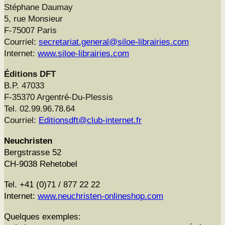
Stéphane Dau­may
5, rue Mon­sieur
F‑75007 Paris
Cour­riel:
secretariat.general@siloe-librairies.com
Inter­net:
www.siloe-librairies.com
Édi­tions DFT
B.P. 47033
F‑35370 Argen­tré-Du-Plessis
Tel. 02.99.96.78.64
Cour­riel:
Editionsdft@club-internet.fr
Neuchris­ten
Bergstrasse 52
CH-9038 Reheto­bel
Tel. +41 (0)71 / 877 22 22
Inter­net:
www.neuchristen-onlineshop.com
Quelques exem­ples: