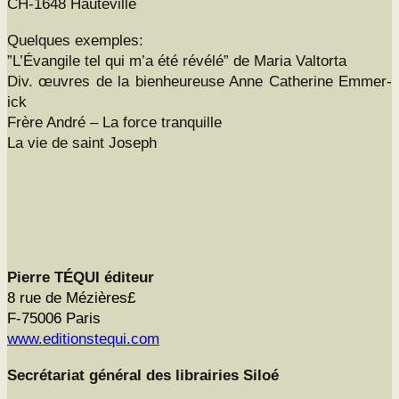
CH-1648 Hauteville
Quelques exem­ples:
”L’Évangile tel qui m’a été révélé” de Maria Val­tor­ta
Div. œuvres de la bien­heureuse Anne Cather­ine Emm­er­
ick
Frère André – La force tran­quille
La vie de saint Joseph
Pierre TÉQUI édi­teur
8 rue de Méz­ières£
F‑75006 Paris
www.editionstequi.com
Secré­tari­at général des librairies Siloé